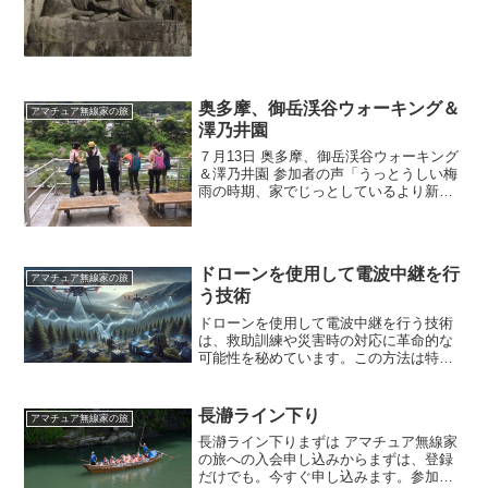
い山ではないのですが、...
奥多摩、御岳渓谷ウォーキング＆
アマチュア無線家の旅
澤乃井園
７月13日 奥多摩、御岳渓谷ウォーキング
＆澤乃井園 参加者の声「うっとうしい梅
雨の時期、家でじっとしているより新し
い知り合いを作る有意義な時間となっ
た」との声、女子旅クラブの目標通りで
した。「いつも同じ友達と行動している
と煮つまるので、新し...
ドローンを使用して電波中継を行
アマチュア無線家の旅
う技術
ドローンを使用して電波中継を行う技術
は、救助訓練や災害時の対応に革命的な
可能性を秘めています。この方法は特
に、電波が届かない山岳地帯や厚い森林
などのエリアでの救助活動において重要
な役割を果たすことが期待されていま
長瀞ライン下り
アマチュア無線家の旅
す。通常、救助隊は災害発生時...
長瀞ライン下りまずは アマチュア無線家
の旅への入会申し込みからまずは、登録
だけでも。今すぐ申し込みます。参加希