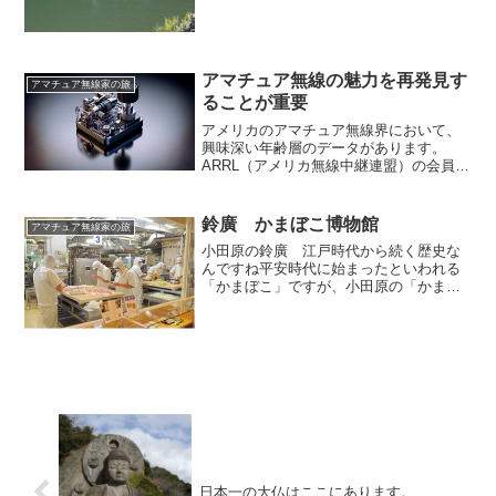
望者が催行最低人数に達する見込みとな
った時点で催行担当（旅行業者（株）AP
ワールド 代理業者 旅トラベル）よりお
伝えいたします。ツ...
アマチュア無線の魅力を再発見す
アマチュア無線家の旅
ることが重要
アメリカのアマチュア無線界において、
興味深い年齢層のデータがあります。
ARRL（アメリカ無線中継連盟）の会員
160,000人の平均年齢は68歳で、非会員約
600,000人の平均年齢は52歳となっていま
す。これらのデータから、全体の平均年
鈴廣 かまぼこ博物館
アマチュア無線家の旅
齢は...
小田原の鈴廣 江戸時代から続く歴史な
んですね平安時代に始まったといわれる
「かまぼこ」ですが、小田原の「かまぼ
こ」は江戸時代に有名になったようで
す。参勤交代の大名や旅人に美味しいと
の評判を得てからとのことです。グチ
（イシモチ）の白身と鉄分の少...
日本一の大仏はここにあります。