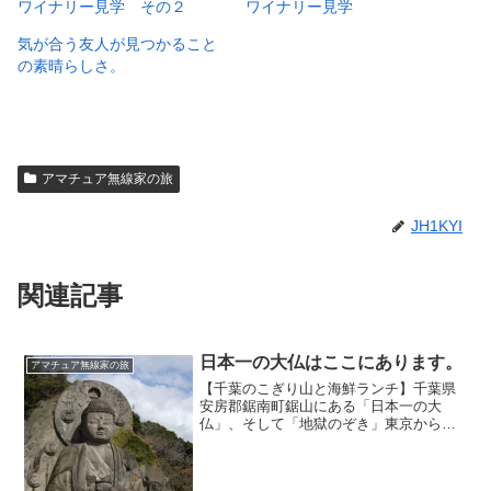
ワイナリー見学 その２
ワイナリー見学
気が合う友人が見つかること
の素晴らしさ。
アマチュア無線家の旅
JH1KYI
関連記事
日本一の大仏はここにあります。
アマチュア無線家の旅
【千葉のこぎり山と海鮮ランチ】千葉県
安房郡鋸南町鋸山にある「日本一の大
仏」、そして「地獄のぞき」東京から日
帰りできる絶景ポイントですが、意外と
知られていない隠れ優良観光スポットで
す。のこぎり山は、標高319メートルと高