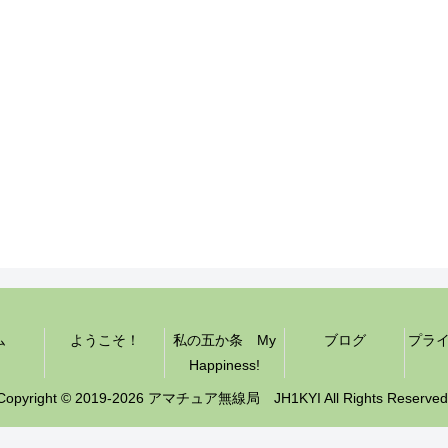
ム
ようこそ！
私の五か条 My
ブログ
プラ
Happiness!
Copyright © 2019-2026 アマチュア無線局 JH1KYI All Rights Reserved