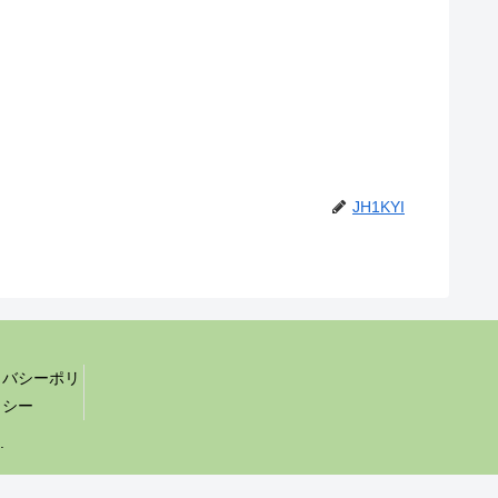
JH1KYI
イバシーポリ
シー
.