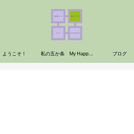
ようこそ！
私の五か条 My Happiness!
ブログ