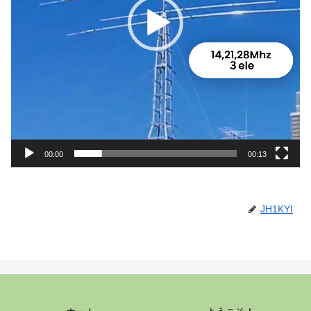
ー
00:00
00:13
JH1KYI