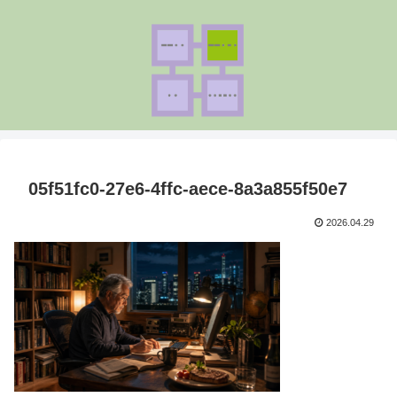
05f51fc0-27e6-4ffc-aece-8a3a855f50e7
2026.04.29